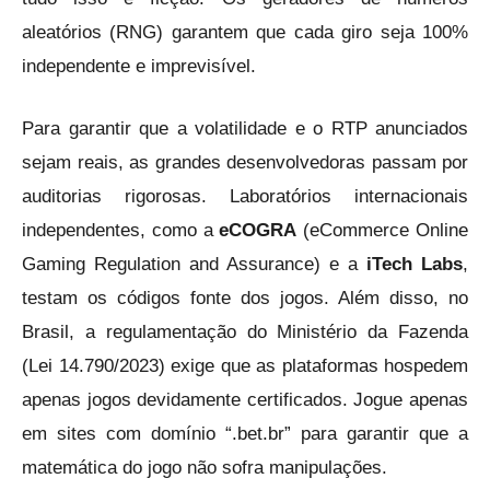
aleatórios (RNG) garantem que cada giro seja 100%
independente e imprevisível.
Para garantir que a volatilidade e o RTP anunciados
sejam reais, as grandes desenvolvedoras passam por
auditorias rigorosas. Laboratórios internacionais
independentes, como a
eCOGRA
(eCommerce Online
Gaming Regulation and Assurance) e a
iTech Labs
,
testam os códigos fonte dos jogos. Além disso, no
Brasil, a regulamentação do Ministério da Fazenda
(Lei 14.790/2023) exige que as plataformas hospedem
apenas jogos devidamente certificados. Jogue apenas
em sites com domínio “.
bet.br
” para garantir que a
matemática do jogo não sofra manipulações.