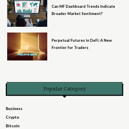
Can MF Dashboard Trends Indicate
Broader Market Sentiment?
Perpetual Futures in DeFi: A New
Frontier for Traders
Popular Category
Business
Crypto
Bitcoin