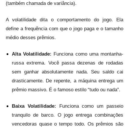
(também chamada de variância).
A volatilidade dita o comportamento do jogo. Ela
define a frequência com que o jogo paga e o tamanho
médio desses prêmios.
Alta Volatilidade:
Funciona como uma montanha-
russa extrema. Você passa dezenas de rodadas
sem ganhar absolutamente nada. Seu saldo cai
drasticamente. De repente, a máquina entrega um
prêmio massivo. É o famoso estilo “tudo ou nada”.
Baixa Volatilidade:
Funciona como um passeio
tranquilo de barco. O jogo entrega combinações
vencedoras quase o tempo todo. Os prêmios são