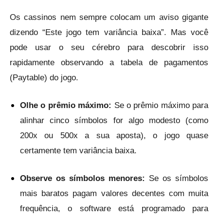
Os cassinos nem sempre colocam um aviso gigante
dizendo “Este jogo tem variância baixa”. Mas você
pode usar o seu cérebro para descobrir isso
rapidamente observando a tabela de pagamentos
(Paytable) do jogo.
Olhe o prêmio máximo:
Se o prêmio máximo para
alinhar cinco símbolos for algo modesto (como
200x ou 500x a sua aposta), o jogo quase
certamente tem variância baixa.
Observe os símbolos menores:
Se os símbolos
mais baratos pagam valores decentes com muita
frequência, o software está programado para