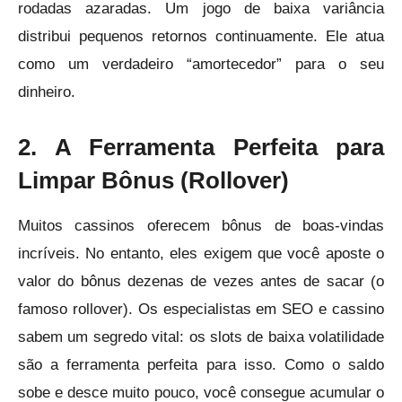
rodadas azaradas. Um jogo de baixa variância
distribui pequenos retornos continuamente. Ele atua
como um verdadeiro “amortecedor” para o seu
dinheiro.
2. A Ferramenta Perfeita para
Limpar Bônus (Rollover)
Muitos cassinos oferecem bônus de boas-vindas
incríveis. No entanto, eles exigem que você aposte o
valor do bônus dezenas de vezes antes de sacar (o
famoso rollover). Os especialistas em SEO e cassino
sabem um segredo vital: os slots de baixa volatilidade
são a ferramenta perfeita para isso. Como o saldo
sobe e desce muito pouco, você consegue acumular o