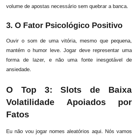
volume de apostas necessário sem quebrar a banca.
3. O Fator Psicológico Positivo
Ouvir o som de uma vitória, mesmo que pequena,
mantém o humor leve. Jogar deve representar uma
forma de lazer, e não uma fonte inesgotável de
ansiedade.
O Top 3: Slots de Baixa
Volatilidade Apoiados por
Fatos
Eu não vou jogar nomes aleatórios aqui. Nós vamos