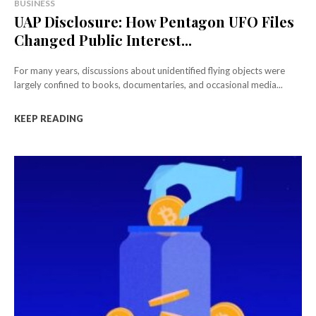
BUSINESS
UAP Disclosure: How Pentagon UFO Files
Changed Public Interest...
For many years, discussions about unidentified flying objects were
largely confined to books, documentaries, and occasional media...
KEEP READING