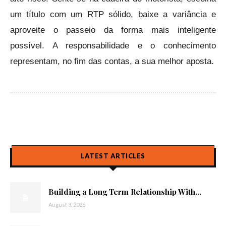
um título com um RTP sólido, baixe a variância e
aproveite o passeio da forma mais inteligente
possível. A responsabilidade e o conhecimento
representam, no fim das contas, a sua melhor aposta.
LATEST ARTICLES
Building a Long Term Relationship With...
August 3, 2026