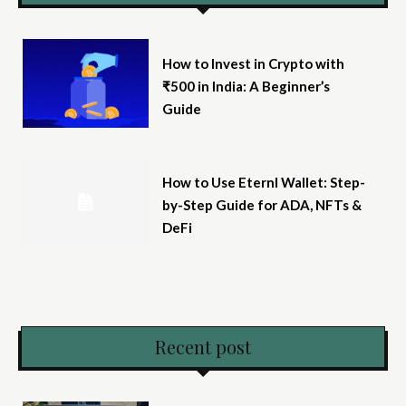
How to Invest in Crypto with
₹500 in India: A Beginner’s
Guide
How to Use Eternl Wallet: Step-
by-Step Guide for ADA, NFTs &
DeFi
Recent post