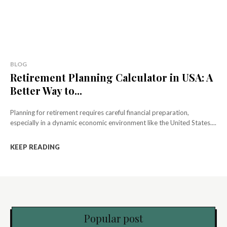
BLOG
Retirement Planning Calculator in USA: A
Better Way to...
Planning for retirement requires careful financial preparation,
especially in a dynamic economic environment like the United States....
KEEP READING
Popular post