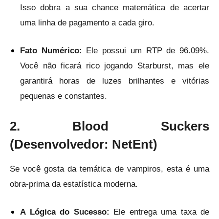
Isso dobra a sua chance matemática de acertar
uma linha de pagamento a cada giro.
Fato Numérico:
Ele possui um RTP de 96.09%.
Você não ficará rico jogando Starburst, mas ele
garantirá horas de luzes brilhantes e vitórias
pequenas e constantes.
2. Blood Suckers
(Desenvolvedor: NetEnt)
Se você gosta da temática de vampiros, esta é uma
obra-prima da estatística moderna.
A Lógica do Sucesso:
Ele entrega uma taxa de