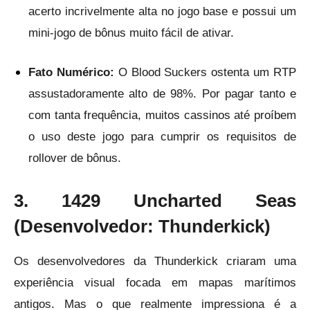
acerto incrivelmente alta no jogo base e possui um
mini-jogo de bônus muito fácil de ativar.
Fato Numérico:
O Blood Suckers ostenta um RTP
assustadoramente alto de 98%. Por pagar tanto e
com tanta frequência, muitos cassinos até proíbem
o uso deste jogo para cumprir os requisitos de
rollover de bônus.
3. 1429 Uncharted Seas
(Desenvolvedor: Thunderkick)
Os desenvolvedores da Thunderkick criaram uma
experiência visual focada em mapas marítimos
antigos. Mas o que realmente impressiona é a